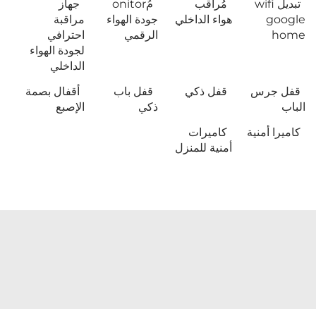
تبديل wifi
مُراقب
مُonitor
جهاز
google
هواء الداخلي
جودة الهواء
مراقبة
home
الرقمي
احترافي
لجودة الهواء
الداخلي
قفل جرس
قفل ذكي
قفل باب
أقفال بصمة
الباب
ذكي
الإصبع
كاميرا أمنية
كاميرات
أمنية للمنزل