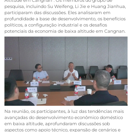
Altitude em Cangnan". Os membros do grupo de
pesquisa, incluindo Su Weifeng, Li Jie e Huang Jianhua,
participaram das discussões. Eles analisaram em
profundidade a base de desenvolvimento, os benefícios
políticos, a configuração industrial e os desafios
potenciais da economia de baixa altitude em Cangnan.
Na reunião, os participantes, à luz das tendências mais
avançadas do desenvolvimento econômico doméstico
em baixa altitude, aprofundaram discussões sob
aspectos como apoio técnico, expansão de cenários e