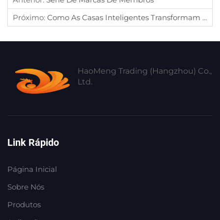
Próximo:
Como As Casas Inteligentes Transformam A Vida Diária: Aplicações Do Mundo Real ?
HaoMeng Trading (Hangzhou) Co.,
Ltd.
Link Rápido
Página Inicial
Sobre Nós
Produtos