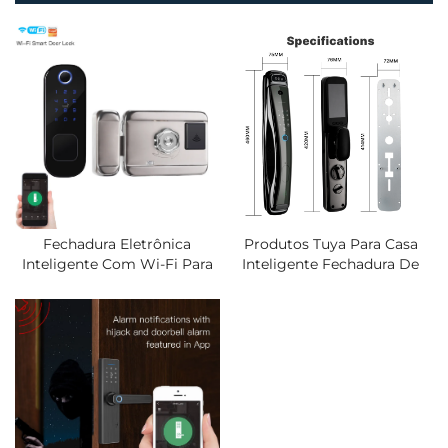
Fechadura Eletrônica
Produtos Tuya Para Casa
Inteligente Com Wi-Fi Para
Inteligente Fechadura De
Porta Externa Ou Portão À
Segurança Com
Prova D'Água Com Dupla
Reconhecimento Facial,
Leitura De Impressão Digital,
Senha Por Cartão IC E
Senha Digital, Cartão IC E
Impressão Digital, Com
Acesso Sem Chave
Ativação Por Visão Noturna
Infravermelha E Wi-Fi