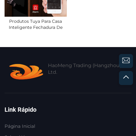
Produtos Tuya Para Casa
Inteligente Fechadura De
Porta Com Senha E
Biometria Por Impressão
Digital Fechadura
Inteligente Sem Chave Para
Casa E Escritório Fechadura
Com Wi-Fi Habilitado
HaoMeng Trading (Hangzhou) Co.,
Ltd.
Link Rápido
Página Inicial