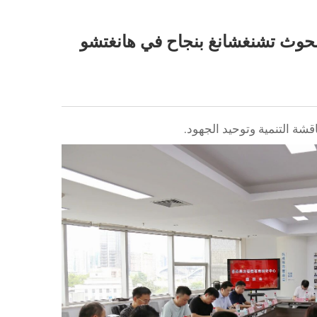
 بحوث تشنغشانغ بنجاح في هانغتشو
شة التنمية وتوحيد الجهود.