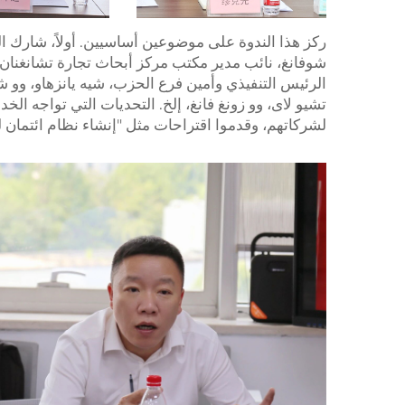
ركز هذا الندوة على موضوعين أساسيين. أولاً، شارك 
شوفانغ، نائب مدير مكتب مركز أبحاث تجارة تشانغنان، 
الرئيس التنفيذي وأمين فرع الحزب، شيه يانزهاو، وو شو
تشيو لاى، وو زونغ فانغ، إلخ. التحديات التي تواجه ال
لشركاتهم، وقدموا اقتراحات مثل "إنشاء نظام ائتمان لل