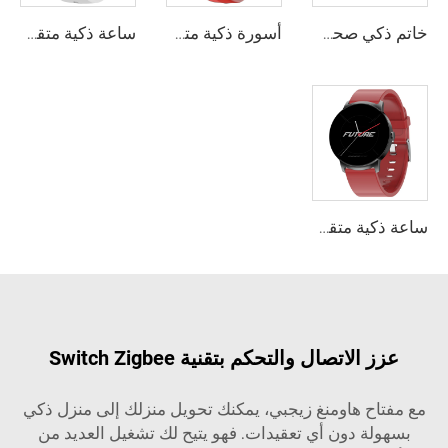
خاتم ذكي صحي جديد لمراقبة ضغط الدم وتشبع الأكسجين في الدم، وتتبع معدل ضربات القلب والنوم، مقاوم للماء وفق المعيار IP68، وبطارية تدوم 7 أيام مناسب للرياضة
أسورة ذكية متقدمة لمراقبة تخطيط كهربية القلب ودرجة حرارة الجسم، مع تقرير تحليل صحي بالذكاء الاصطناعي، وساعة تتبع تشبع الأكسجين في الدم وضغط الدم
ساعة ذكية متقدمة مع تخطيط كهربية القلب ومراقبة متعددة للصحة، وكشف غير جراحي لمستوى الدهون والحمض النووي في الدم، ووظيفة الاهتمام عن بعد
ساعة ذكية متقدمة لمراقبة الصحة مع قياس غير جراحي لمستوى الجلوكوز، وكشف انقطاع النفس أثناء النوم، وتحليل تباين نبضات القلب، وهيكل من سبيكة الزنك، بالجملة
عزز الاتصال والتحكم بتقنية Switch Zigbee
مع مفتاح هاومنغ زيجبي، يمكنك تحويل منزلك إلى منزل ذكي
بسهولة دون أي تعقيدات. فهو يتيح لك تشغيل العديد من