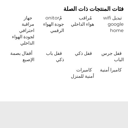
فئات المنتجات ذات الصلة
تبديل wifi
مُراقب
مُonitor
جهاز
google
هواء الداخلي
جودة الهواء
مراقبة
home
الرقمي
احترافي
لجودة الهواء
الداخلي
قفل جرس
قفل ذكي
قفل باب
أقفال بصمة
الباب
ذكي
الإصبع
كاميرا أمنية
كاميرات
أمنية للمنزل