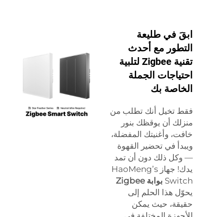
ابقَ في طليعة
التطور مع أحدث
تقنية Zigbee لتلبية
احتياجات الجملة
الخاصة بك
فقط تخيل أنك تطلب من
منزلك أن يوقظك بنور
خافت، وأغنيتك المفضلة،
ويبدأ في تحضير القهوة
— وكل ذلك دون أن تمد
يدك! جهاز HaoMeng’s
Switch
بوابة Zigbee
يحوّل هذا الحلم إلى
حقيقة، حيث يمكن
للأجهزة المختلفة في