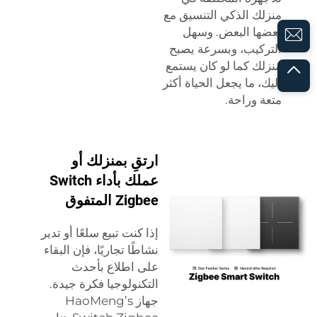
منزلك الذكي التنسيق مع
بعضها البعض. وسهل
التركيب، وبسرعة يصبح
منزلك كما لو كان يستمع
إليك، ما يجعل الحياة أكثر
متعة وراحة.
ارتقِ بمنزلك أو
عملك بأداء Switch
Zigbee المتفوق
إذا كنت تبيع سلعًا أو تدير
نشاطًا تجاريًا، فإن البقاء
على اطلاع بأحدث
التكنولوجيا فكرة جيدة.
جهاز HaoMeng’s