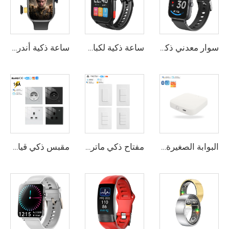
سوار معدني ذكي للرجال والنساء لمكالمات بلوتوث، وتتبع اللياقة، ومراقبة معدل ضربات القلب، ومستوى الأكسجين في الدم، ونوم، مع واجهات ساعة قابلة للتخصيص
ساعة ذكية لكبار السن مع تحديد الموقع GPS ومكالمة طوارئ ورصد السقوط ومراقبة معدل ضربات القلب وضغط الدم، ساعة ذكية لكبار السن سوار ذكي
ساعة ذكية أندرويد 4G LTE مع كاميرا دوارة 30 واط، هاتف ساعة ذكية بإصدار عالمي غير مقفل، مكالمات مستقلة، أساور ذكية
البوابة الصغيرة متعددة الوضع للمنزل الذكي مع أجهزة ذكية تدعم الواي فاي، تطبيق Smart Life متوافق، تحكم عن بعد داخلي عبر Tuya للمنزل الذكي
مفتاح ذكي ماتر واي فاير الأفضل مبيعًا 2025 مفتاح ذكي جديد من توييا منتجات الحياة الذكية مفاتيح تحكم عن بعد لوحة حائط منتجات المنزل الذكي
مقبس ذكي قياسي FR EU UK مقبس حائط واي فاي 100-240 ف تحكم صوتي تطبيق جدولة أقفال أمان للأطفال وضعية جودة عالية