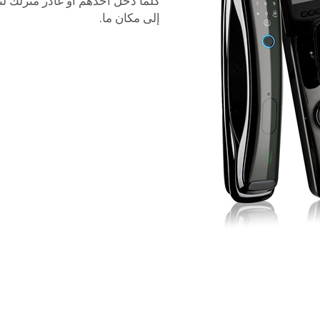
كلما دخل أحدهم أو غادر منزلك ل
إلى مكان ما.