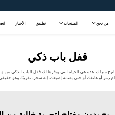
من نحن
المنتجات
تطبيق
الأخبار
اتصل
قفل باب ذكي
منزلك. هذه هي الحياة التي يوفرها لك قفل الباب الذكي من HaoMeng. لدينا
م رمز أو هاتفك أو حتى بصمة إصبعك. إنه سحر، تقريبًا، وهو حقي
يح بدون مفتاح لتجربة خالية من ا