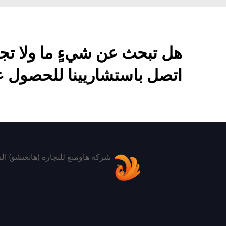
هل تبحث عن شيءٍ ما ولا تج
اتصل باستشاريينا للحصول ع
شركة هاومنغ للتجارة (هانغتشو) ال