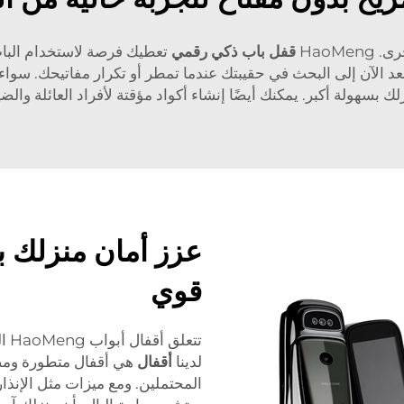
HaoMe
قفل باب ذكي رقمي
تعطيك فرصة لاستخدام الباب
د الآن إلى البحث في حقيبتك عندما تمطر أو تكرار مفاتيحك. سواء كانت
ك بسهولة أكبر. يمكنك أيضًا إنشاء أكواد مؤقتة لأفراد العائلة وا
عزز أمان منزلك ب
قوي
تتع
لدينا
أقفال
هي أقفال متطورة ومص
المحتملين. ومع ميزات مثل الإنذارا