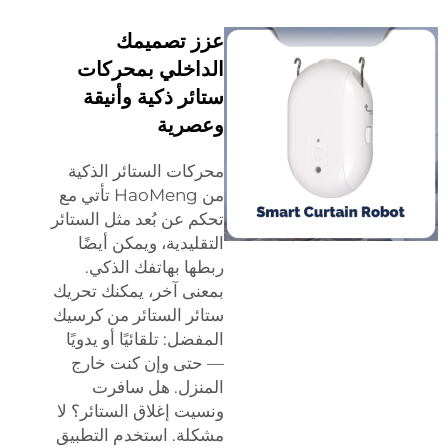
عزز تصميمك
الداخلي بمحركات
ستائر ذكية وأنيقة
وعصرية
محركات الستائر الذكية
من HaoMeng تأتي مع
تحكم عن بُعد مثل الستائر
التقليدية، ويمكن أيضًا
ربطها بهاتفك الذكي.
بمعنى آخر، يمكنك تحريك
ستائر الستائر من كرسيك
المفضل: تلقائيًا أو يدويًا
— حتى وإن كنت خارج
المنزل. هل سافرت
ونسيت إغلاق الستائر؟ لا
مشكلة. استخدم التطبيق