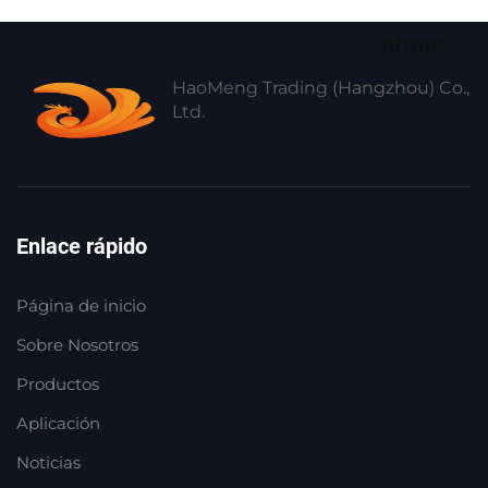
ahora
HaoMeng Trading (Hangzhou) Co.,
Ltd.
Enlace rápido
Página de inicio
Sobre Nosotros
Productos
Aplicación
Noticias