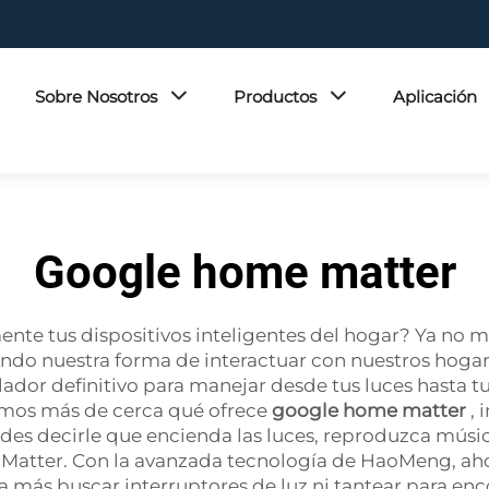
Sobre Nosotros
Productos
Aplicación
Google home matter
ente tus dispositivos inteligentes del hogar? Ya no 
ando nuestra forma de interactuar con nuestros hogar
trolador definitivo para manejar desde tus luces hasta
amos más de cerca qué ofrece
google home matter
,
edes decirle que encienda las luces, reproduzca música
Matter. Con la avanzada tecnología de HaoMeng, aho
da más buscar interruptores de luz ni tantear para en