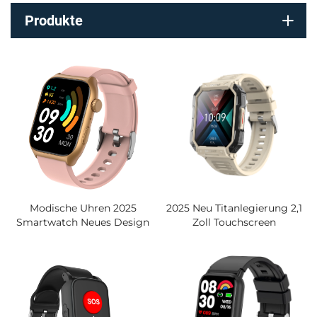
Produkte
Modische Uhren 2025
2025 Neu Titanlegierung 2,1
Smartwatch Neues Design
Zoll Touchscreen
Individualisierbare
Sportgesundheits-
Funktionstasten
Smartwatch Outdoor Herren
Wasserdicht IP67 TFT-
Beste Smartwatch
Display Anruf Am
Handgelenk Beantworten
Quadratisch