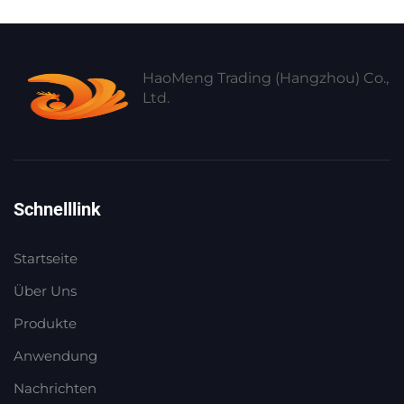
HaoMeng Trading (Hangzhou) Co.,
Ltd.
Schnelllink
Startseite
Über Uns
Produkte
Anwendung
Nachrichten