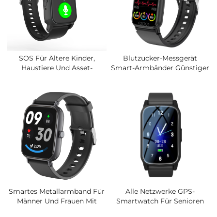
SOS Für Ältere Kinder,
Blutzucker-Messgerät
Haustiere Und Asset-
Smart-Armbänder Günstiger
Tracking GPS- Und WLAN-
Fitness-Tracker Mit
Tracker Mit Sprachanruf,
Herzfrequenz-,
Zeit- Und
Blutsauerstoff- Und
Standortübertragung, Ein-
Schlafüberwachung, 1,47"
Knopf-Bedienung
IPS-Bildschirmuhr
Smartes Metallarmband Für
Alle Netzwerke GPS-
Männer Und Frauen Mit
Smartwatch Für Senioren
Bluetooth-Anruffunktion,
Mit SIM-Karten-Slot,