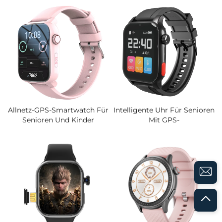
Fitness-Tracker,
Wasserdichte Telefonuhr Mit
Herzfrequenz-,
Standortverfolgung Und
Sauerstoffsättigungs- Und
Anti-Verlust-Warnung
Schlafmonitor Sowie
Individuell Gestaltbaren
Zifferblättern
Allnetz-GPS-Smartwatch Für
Intelligente Uhr Für Senioren
Senioren Und Kinder
Mit GPS-
Wasserdichte Telefonuhr Mit
Standortbestimmung, Anruf,
Standortverfolgung Und
SOS-Funktion,
Anti-Verlust-Funktion
Sturzerkennung,
Herzfrequenz- Und
Blutdruckmessung,
Smartwatch Für Ältere
Menschen, Intelligentes
Armband