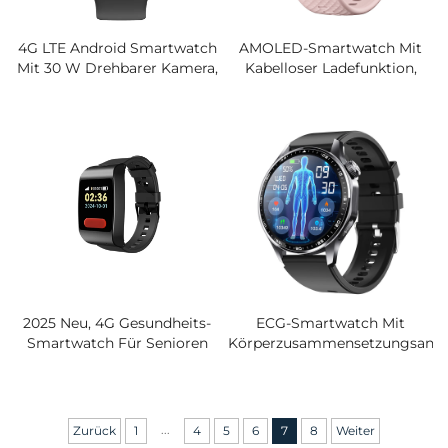
4G LTE Android Smartwatch
AMOLED-Smartwatch Mit
Mit 30 W Drehbarer Kamera,
Kabelloser Ladefunktion,
Entsperrte Globale Version
3ATM Wasserdicht Zum
Smartwatch-Telefon,
Schwimmen, 1,43" HD-
Standalone-Anruf, Smart-
Bildschirmanruf, Gehäuse
Armbänder
Aus Zinklegierung Aus
Metall, Modische
Smartwatches
2025 Neu, 4G Gesundheits-
ECG-Smartwatch Mit
Smartwatch Für Senioren
Körperzusammensetzungsanaly
Mit
Professioneller
Herzfrequenzüberwachung,
Gesundheitsmonitor Für
GPS-Ortung Und IP68
Blutfett- Und
Wasserschutz, Intelligenter
Harnsäuretrends, BT-Anruf,
...
Zurück
1
4
5
6
7
8
Weiter
Armband
Sturzerkennung