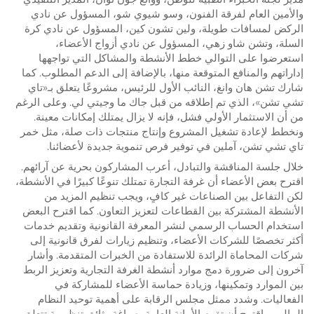
والأمين العام لفرقة الفنون، وسو شيوي شو، المسؤول عن نادي
الركض لمسافات طويلة، ولين تشون كين، المسؤول عن نادي كرة
السلة، وتشن شاو زهي، المسؤول عن نادي أزواج الأعضاء،
استعرضوا على التوالي خطط الأنشطة والمشاكل التي تواجهها
إداراتهم والمنافع المتوقعة منها، بالإضافة إلى الدعم المطلوب. كما
شارك تشن هان وانغ، النائب الأول للرئيس، مشروعًا يتعلق بـ«تاي
تشي تشن»، الذي تم إطلاقه من قبل جاك ما وجيتي لي. وعلى الرغم
من أن الاستثمار الأولي فشل، فإنه لا يزال يمتلك إمكانات معينة.
ونخطط لإعادة تشغيل المشروع وإنتاج منتجات ذات صلة، مثل خمر
تاي تشي تشن، آملين في توفير فرص تنموية جديدة لأعضائنا.
خلال جلسة المناقشة والتبادل، أعرب المشاركون بحرية عن آرائهم.
اقترح بعض الأعضاء أن غرفة التجارة تمتلك تنوعًا كبيرًا في الأنشطة،
لكن التفاعل بين الصناعات غير كافٍ، ويجب تنظيم المزيد من
الأنشطة المشتركة بين القطاعات لتعزيز التعاون. كما اقترح البعض
استخدام الحساب الرسمي لنشر المعرفة القانونية وتقديم خدمات
أكثر تخصصًا للشركات الأعضاء، وتنظيم زيارات لفرق قانونية إلى
شركات المحاماة الرائدة للاستفادة من الخبرات المتقدمة. وأشار
آخرون إلى ضرورة دمج موارد أنشطة الغرفة التجارية وتعزيز الربط
بين الموارد وتمكينها، وزيادة حماسة الأعضاء للمشاركة في
الفعاليات. وشدد ممثل مجلس الرقابة على أهمية توحيد النظام
المالي، واقترح أن تقوم الأمانة العامة بصياغة وثائق تنظيمية تتعلق