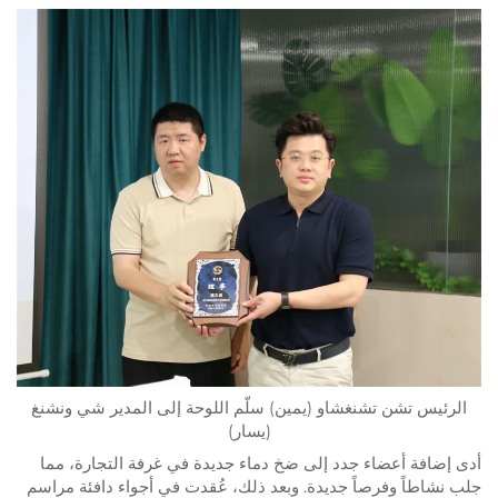
الرئيس تشن تشنغشاو (يمين) سلّم اللوحة إلى المدير شي ونشنغ
(يسار)
أدى إضافة أعضاء جدد إلى ضخ دماء جديدة في غرفة التجارة، مما
جلب نشاطاً وفرصاً جديدة. وبعد ذلك، عُقدت في أجواء دافئة مراسم