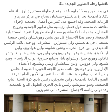
ناقشوا رحلة التطوير الجديدة معًا
في بعد ظهر يوم 15 مايو، عُقد اجتماع طاولة مستديرة لرؤساء عام
2025 لجمعية تجارة هانغتشو-تسنغنان بنجاح في مركز ميزهاو
للرعاية الصحية. وقد اجتمع عدد كبير من أعضاء الجمعية لإجراء
مناقشات معمقة حول قضايا رئيسية مثل تطوير الجمعية وترويج
المشاريع وخدمات الأعضاء، ورسم خارطة طريق للتنمية المستقبلية
للجمعية. وحضر هذا الاجتماع كل من تشين زهونغشاو، رئيس جمعية
تسنغنان في هانغتشو، ولي تشيوژين، المشرف، وو جيه، نائب الرئيس
التنفيذي وأمين فرع الحزب، وتشن شاويه، ولين هوادونغ، ولين
ليانغكونغ، وتشن شوغوا، وغو رويزونغ، ولين يي، وتشن هانوانغ، وتشن
فاكاي، وهونغ جينغ، وتشوانغ نانا، وجيانغ جيرونغ، نواب الرؤساء، وفنج
شينج، ولي هووبين، ولين تسايشياو، وشي ونشينج، الأعضاء
الإداريون، ولو فوشينج، نائب مدير اللجنة الخبيرة الطبية لمجلس
وطن التجار، ووانغ جونتวน، النائب التنفيذي للأمين العام لفرقة
الفنون التابعة للجمعية، ولين تشونكن، رئيس نادي كرة السلة التابع
للجمعية، وسو شيويشو، رئيس نادي الجري الطويل التابع للجمعية.
وقد تولى رئاسة الاجتماع المشرف لي تشيوژين.