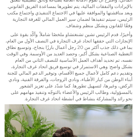
بالإيرادات والنفقات المالية، يتم تطويرها بمساعدة الفريق القانوني.
وبعد مناقشتها والموافقة عليها في الاجتماع التنفيذي واجتماع مكتب
الرئيس، سيتم تنفيذها لضمان سير العمل المالي للغرفة التجارية
وفقًا للقانون وبشكل منظم وشفاف.
وأخيرًا، قدم الرئيس تشين تشنغتشاو ملخصًا شاملاً. وأكّد بقوة على
الإنجازات التي حققها اتحاد غرف التجارة في النصف الأول من العام،
بما في ذلك جذب أكثر من 20 رجل أعمال بارزًا بنجاح، وتوسيع نطاق
التغطية الصناعية بشكل أكبر، وحصد العديد من الأوسمة. وفي الوقت
نفسه، تم تحديد أهداف العمل الأساسية للنصف الثاني من العام
بشكل واضح: وهي الاستمرار في توسيع فريق اتحاد غرف التجارة،
وتقديم دعم كامل لأعمال جميع الأقسام، وتوفير الدعم المالي للجنة
أبناء الوطن من كبار الأطباء، ونادي الزوجات، والفرقة الفنية، ونادي
الركض، وغيرها، لتسهيل تطورها. كما شدّد على تعزيز الشعور
بالمسؤولية، وطالب الرئيس والأعضاء بالتوجّه وتنفيذ مهامهم على
نحو رائد والمشاركة بنشاط في أنشطة اتحاد غرف التجارة.