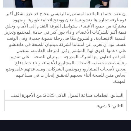
إن عقد اجتماع المائدة المستديرة الرئيسي بنجاح قد عزز بشكل أكبر
قوة غرفة تجارة هانغتشو-تسانغنان ووضح اتجاه تطويرها. وبجهود
مشتركة من جميع الأعضاء، ستواصل الغرفة التقدم إلى الأمام، وخلق
قيمة أكبر للشركات الأعضاء، وأداء دور أكبر في خدمة المجتمع وتعزيز
التنمية الاقتصادية، والشروع معًا في رحلة تنموية جديدة. وفي الوقت
نفسه، نود أن نعرب عن امتناننا لشركة ميننيان للصحة في هانغتشو
على دعمها القوي لهذا المؤتمر. وفي المرحلة القادمة، ستعمل
الغرفة بالتعاون مع الشركة المدرجة - ميننيان للصحة - على تقديم
رعاية صحية حقيقية لأصحاب المشاريع الأعضاء، وبناء خط دفاع
صحي لأصحاب المشاريع وموظفي الشركات، ومساعدتهم على وضع
أساس متين للصحة أثناء سعيهم لتحقيق إنجازات في مساعيهم
المهنية.
السابق:
اتجاهات صناعة المنزل الذكي 2025: من الأجهزة المتصلة إلى العيش بذكاء حقيقي
التالي:
لا شيء