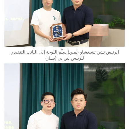
الرئيس تشن تشنغشاو (يمين) سلّم اللوحة إلى النائب التنفيذي
للرئيس لين يي (يسار)