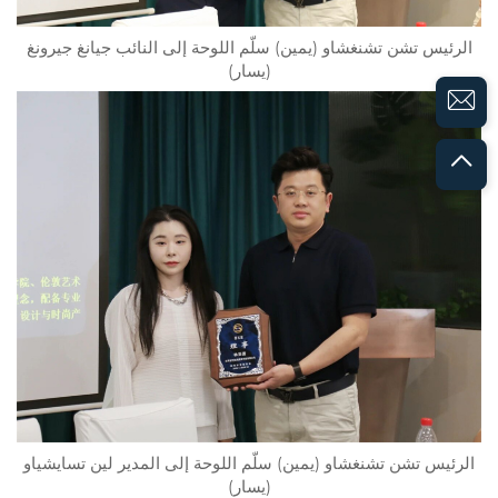
الرئيس تشن تشنغشاو (يمين) سلّم اللوحة إلى النائب جيانغ جيرونغ
(يسار)
الرئيس تشن تشنغشاو (يمين) سلّم اللوحة إلى المدير لين تسايشياو
(يسار)