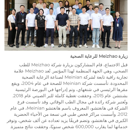
زيارة Meizhao للرعاية الصحية
قبل الاجتماع، قام المشاركون بزيارة شركة Meizhao للطب
الصحي، وهي الجهة المنظمة لهذا المؤتمر. تُعد Meizhao علامة
تجارية راقية تابعة لشركة Meinian لصناعة الرعاية الصحية
المحدودة. تأسست شركة Meinian للصحة في عام 2004، ويقع
مقرها الرئيسي في شنغهاي، وتم إدراجها في البورصة الرئيسية
بشنتشن عام 2015، وحققت تغطية كاملة للبر الصيني عام 2018.
وتُعتبر شركة رائدة في مجال الطب الوقائي. وقد تأسست فرع
الشركة في هانغتشو، المعروف باسم هانغتشو Meinian، في عام
2012. وأسست مراكز فحص طبي في تسعة من الأحياء الحضرية
الكبرى في هانغتشو، وتضم فريقًا يزيد تعداده عن ألف شخص، وتوفر
خدماتها لما يقارب 600,000 شخص سنويًا، وحققت نتائج متميزة.