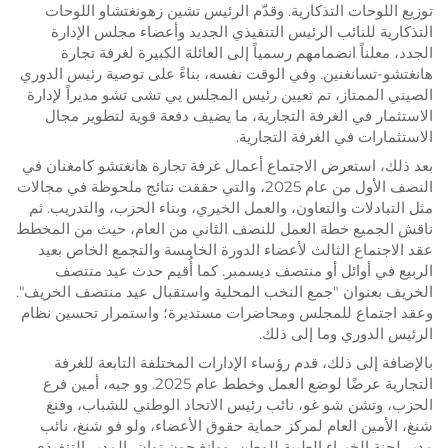
توزيع اللوحات التذكارية. وقدّم الرئيس تشين زهونغتشاو اللوحات
التذكارية للنائب الرئيس التنفيذي الجديد وأعضاء مجلس الإدارة
الجدد، معلناً انضمامهم رسمياً إلى العائلة الكبيرة لغرفة تجارة
هانغتشو-تسانغنين. وفي الوقت نفسه، بناءً على توصية رئيس الدوري
الصيني الممتاز، تم تعيين رئيس المجلس يي تشى تشو مديراً لإدارة
الاستثمار في الغرفة التجارية، ما يضيف دفعة قوية لتطوير مجال
الاستثمارات في الغرفة التجارية.
بعد ذلك، استعرض الاجتماع أعمال غرفة تجارة هانغتشو كامغنان في
النصف الأول من عام 2025، والتي حققت نتائج ملحوظة في مجالات
مثل التبادلات والتعاون، والعمل الخيري، وبناء الحزب، والتدريب. ثم
ناقش الجميع خطة العمل للنصف الثاني من العام، حيث من المخطط
عقد الاجتماع الثالث لأعضاء الدورة الخامسة والتجمع الخاص بعيد
الربيع في أوائل أو منتصف ديسمبر. كما أُقيم حدث عيد منتصف
الخريف بعنوان "جمع النخب المحلية واستقبال عيد منتصف الخريف".
وعقد اجتماع للمجلس ومحاضرات مستديرة؛ واستمرار تحسين نظام
الرئيس الدوري وما إلى ذلك.
بالإضافة إلى ذلك، قدم رؤساء الإدارات المختلفة التابعة للغرفة
التجارية عرضًا لوضع العمل وخطط عام 2025. وو جيه، أمين فرع
الحزب، وتشن شو غو، نائب رئيس الاتحاد الوطني للشباب، وفنغ
شنغ، الأمين العام لمركز حماية حقوق الأعضاء، ولو فو شنغ، نائب
مدير لجنة الخبراء الطبية للوطن، ووانغ جون توان، المدير التنفيذي