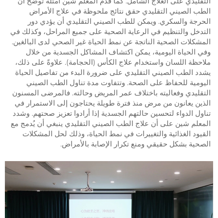
التقليدي على العلاج الشامل. كما قدم المعلم شين أمثلة توضح أن
الطب الصيني التقليدي حقق نتائج ملحوظة في علاج الأمراض
الحرجة والسكري. ويمكن للطب الصيني التقليدي أن يؤدي دور
التدخل والتنظيم في الرعاية الصحية على جميع المراحل، وكذلك في
المشكلات الصحية الناتجة عن نمط الحياة غير الصحي لدى البالغين.
وفي الحياة اليومية، يمكن اكتشاف المشاكل الجسدية من خلال
ملاحظة اللسان واستخدام علاج الكأس (الحجامة). علاوةً على ذلك،
يشدد الطب الصيني التقليدي على ضرورة البدء من تفاصيل الحياة
اليومية للحفاظ على الصحة. وتتفاوت مدة تناول الطب الصيني
التقليدي وفعاليته باختلاف عمر المريض وحالته. فالمرضى المسنون
الذين يعانون من مرض منذ فترة طويلة يحتاجون إلى الاستمرار في
تناول الدواء لتحسين حالتهم الجسدية إذا أرادوا تعزيز صحتهم. وشدد
المعلم شين على أن علاج الطب الصيني التقليدي ينبغي أن يُدمج مع
القيود الغذائية والتغييرات في نمط الحياة، وذلك لحل المشكلات
الصحية بشكل حقيقي ومنع تكرار الإصابة بالأمراض.