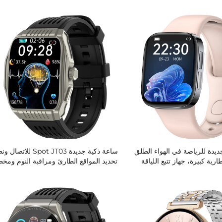
أثناء النوم، وتحليل تباين نبضات
لمستوى الدهون والحمض النووي في الدم
كل من سبيكة الزنك، بالجملة
ووظيفة الاهتمام عن بعد
يدة للرياضة في الهواء الطلق
ساعة ذكية جديدة Spot JT03 للاتص
ارية كبيرة، جهاز تتبع اللياقة
تحديد المواقع الطارئ ومراقبة النوم ومخ
، ساعة ذكية مقاومة للماء
القلب وقياس نسبة الأكسجين في الدم
ودرجة حرارة الجسم وسكر الدم وحمض
اليوريك بشاشة مربعة من نوع D
لأجهزة IOS