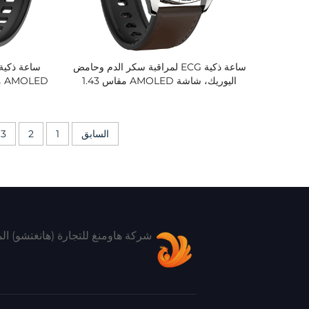
ساعة ذكية ECG لمراقبة سكر الدم وحامض
اليوريك، شاشة AMOLED مقاس 1.43
بوصة، جهاز تتبع للصحة، شاحن لاسلكي،
الدم وحام
سيليكون، بطارية تدوم من 5 إلى 10 أيام،
مناسبة للجنسين
السابق
1
2
3
شركة هاومنغ للتجارة (هانغتشو) ال