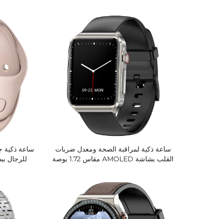
شاشة كبيرة 1.72 بوصة، مقاومة ماء IP67،
انقطاع النفس 
ساعات استخدام لمدة 5 أيام
القلب، وهي
ساعة ذكية لمراقبة الصحة ومعدل ضربات
ساعة ذكية جد
القلب بشاشة AMOLED مقاس 1.72 بوصة
للرجال ببط
للرجال والنساء، جهاز تتبع رياضي لياقي
البدنية
عصري مع مكالمات بلوتوث