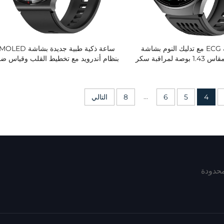
ساعة ذكية ECG مع تدليك النوم بشاشة
ساعة ذكية طبية جديدة بشاشة D
AMOLED مقاس 1.43 بوصة لمراقبة سكر
بنظام أندرويد مع تخطيط القلب وقياس ض
ض اليوريك، جهاز تتبع للصحة
الدم ومعدل نبض القلب ومراقبة تشبع الد
ببطارية تدوم طويلاً
بالأكسجين لمراقبة الصحة
...
4
5
6
8
التالي
محدودة