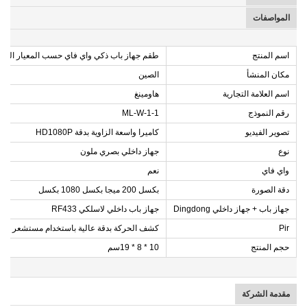
المواصفات
اسم المنتج
طقم جهاز باب ذكي واي فاي حسب المعيار البريطاني/الأورو
مكان المنشأ
الصين
اسم العلامة التجارية
هاومينغ
رقم النموذج
ML-W-1-1
تصوير الفيديو
كاميرا واسعة الزاوية بدقة HD1080P
نوع
جهاز داخلي بصري ملون
واي فاي
نعم
دقة الصورة
بكسل 200 ميجا بكسل 1080 بكسل
جهاز باب + جهاز داخلي Dingdong
جهاز باب داخلي لاسلكي RF433
Pir
كشف الحركة بدقة عالية باستخدام مستشعر PIR
حجم المنتج
10 * 8 * 19سم
مقدمة الشركة