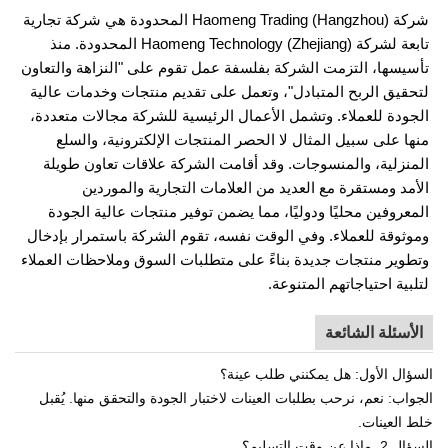
شركة Haomeng Trading (Hangzhou) المحدودة هي شركة تجارية
تابعة لشركة Haomeng Technology (Zhejiang) المحدودة. منذ
تأسيسها، التزمت الشركة بفلسفة عمل تقوم على "النزاهة والتعاون
لتحقيق الربح المتبادل"، وتعمل على تقديم منتجات وخدمات عالية
الجودة للعملاء. وتشمل الأعمال الرئيسية للشركة مجالات متعددة،
منها على سبيل المثال لا الحصر المنتجات الإلكترونية، والسلع
المنزلية، والمنسوجات. وقد أقامت الشركة علاقات تعاون طويلة
الأمد ومستقرة مع العديد من العلامات التجارية والموردين
المعروفين محليًا ودوليًا، مما يضمن توفير منتجات عالية الجودة
وموثوقة للعملاء. وفي الوقت نفسه، تقوم الشركة باستمرار بإدخال
وتطوير منتجات جديدة بناءً على متطلبات السوق وملاحظات العملاء
لتلبية احتياجاتهم المتنوعة.
الأسئلة الشائعة
السؤال الأول: هل يمكنني طلب عينة؟
الجواب: نعم، نرحب بطلبات العينات لاختبار الجودة والتحقق منها. يُقبل
خلط العينات.
السؤال 2. ماذا عن وقت التسليم؟