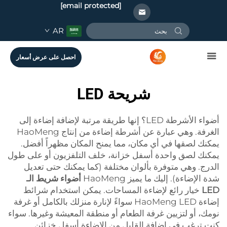
[email protected]
AR
احصل على عرض أسعار
شريحة LED
أضواء الأشرطة LED؟ إنها طريقة مرتبة لإضافة إضاءة إلى
الغرفة. وهي عبارة عن أشرطة إضاءة من إنتاج HaoMeng
يمكنك لصقها في أي مكان، مما يمنح المكان مظهراً أفضل.
يمكنك لصق واحدة أسفل خزانة، خلف التلفزيون أو على طول
الدرج. وهي متوفرة بألوان مختلفة (كما يمكنك حتى تعديل
شدة الإضاءة). إليك ما يميز HaoMeng
أضواء شريط الـ
LED
خيار رائع لإضاءة المساحات. يمكن استخدام شرائط
إضاءة HaoMeng LED سواءً لإنارة منزلك بالكامل أو غرفة
نومك، أو لتزيين غرفة الطعام أو منطقة المعيشة وغيرها. سواء
كنت ترغب في إضافة القليل من الإضاءة أسفل خزائن