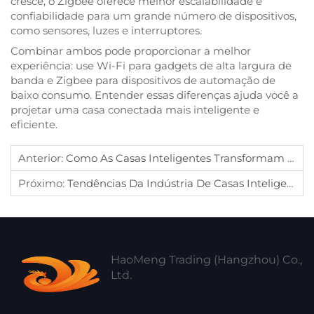
cresce, o Zigbee oferece melhor escalabilidade e
confiabilidade para um grande número de dispositivos,
como sensores, luzes e interruptores.
Combinar ambos pode proporcionar a melhor
experiência: use Wi-Fi para gadgets de alta largura de
banda e Zigbee para dispositivos de automação de
baixo consumo. Entender essas diferenças ajuda você a
projetar uma casa conectada mais inteligente e
eficiente.
Anterior:
Como As Casas Inteligentes Transformam A Vida Diária: Aplicações Do Mundo Real ?
Próximo:
Tendências Da Indústria De Casas Inteligentes 2025: De Dispositivos Conectados A Ambientes De Vida Realmente Inteligentes
HaoMeng Trading (Hangzhou) Co.,
Ltd.