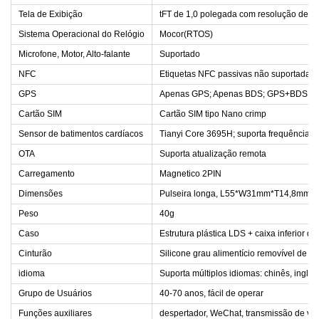
Tela de Exibição
tFT de 1,0 polegada com resolução de 1
Sistema Operacional do Relógio
Mocor(RTOS)
Microfone, Motor, Alto-falante
Suportado
NFC
Etiquetas NFC passivas não suportadas
GPS
Apenas GPS; Apenas BDS; GPS+BDS;
Cartão SIM
Cartão SIM tipo Nano crimp
Sensor de batimentos cardíacos
Tianyi Core 3695H; suporta frequência c
OTA
Suporta atualização remota
Carregamento
Magnetico 2PIN
Dimensões
Pulseira longa, L55*W31mm*T14,8mm
Peso
40g
Caso
Estrutura plástica LDS + caixa inferior de 
Cinturão
Silicone grau alimentício removível de 
idioma
Suporta múltiplos idiomas: chinês, inglês,
Grupo de Usuários
40-70 anos, fácil de operar
Funções auxiliares
despertador, WeChat, transmissão de voz 