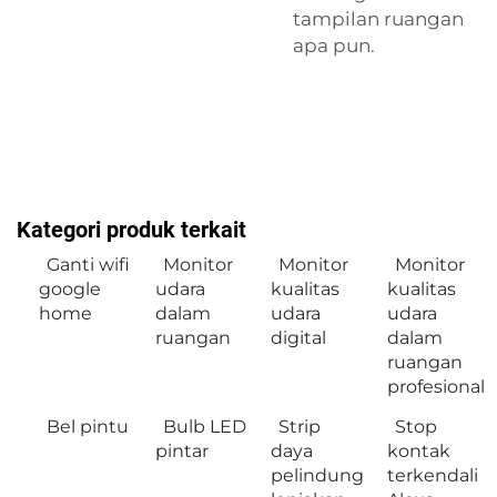
tampilan ruangan
apa pun.
Kategori produk terkait
Ganti wifi
Monitor
Monitor
Monitor
google
udara
kualitas
kualitas
home
dalam
udara
udara
ruangan
digital
dalam
ruangan
profesional
Bel pintu
Bulb LED
Strip
Stop
pintar
daya
kontak
pelindung
terkendali