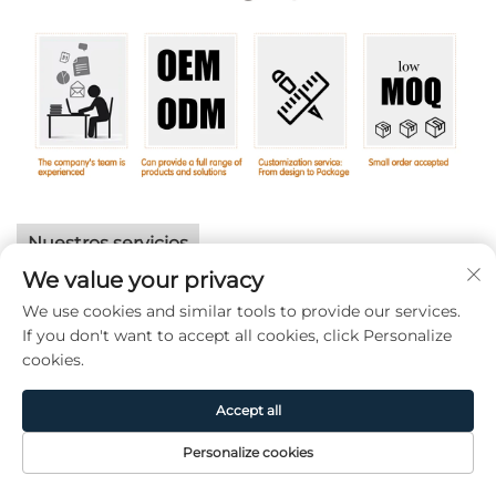
Nuestros servicios
We value your privacy
1. La mayoría de nuestros productos
We use cookies and similar tools to provide our services.
pueden personalizarse, incluyendo
If you don't want to accept all cookies, click Personalize
cookies.
logotipos y empaques. Consulte para
obtener detalles.
Accept all
2. Brindamos servicio de garantía para
Personalize cookies
Página de
Producto
Acerca de
CONTACTO
cada producto, con una duración