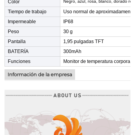
Negro, azul, rosa, blanco, dorado ros
Color
Tiempo de trabajo
Uso normal de aproximadamente 
Impermeable
IP68
Peso
30 g
Pantalla
1,95 pulgadas TFT
BATERÍA
300mAh
Funciones
Monitor de temperatura corporal
\
Información de la empresa