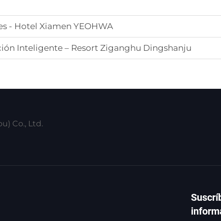
eles - Hotel Xiamen YEOHWA
ión Inteligente – Resort Ziganghu Dingshanju
) Co., Ltd.
Suscrí
inform