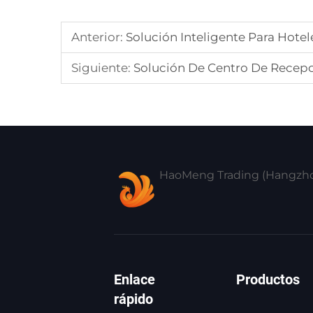
Anterior:
Solución Inteligente Para Hot
Siguiente:
Solución De Centro De Recepc
HaoMeng Trading (Hangzhou
Enlace
Productos
rápido