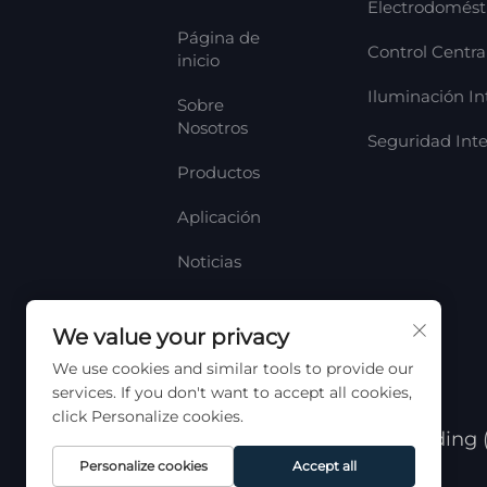
Electrodomésti
Página de
Control Centra
inicio
Iluminación In
Sobre
Nosotros
Seguridad Inte
Productos
Aplicación
Noticias
Contáctanos
We value your privacy
We use cookies and similar tools to provide our
services. If you don't want to accept all cookies,
click Personalize cookies.
Copyright © HaoMeng Trading (H
de privacidad
Personalize cookies
Accept all