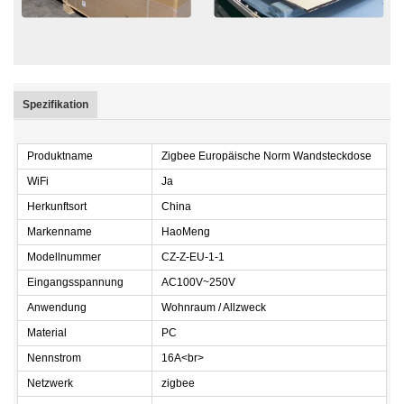
Spezifikation
Produktname
Zigbee Europäische Norm Wandsteckdose
WiFi
Ja
Herkunftsort
China
Markenname
HaoMeng
Modellnummer
CZ-Z-EU-1-1
Eingangsspannung
AC100V~250V
Anwendung
Wohnraum / Allzweck
Material
PC
Nennstrom
16A<br>
Netzwerk
zigbee