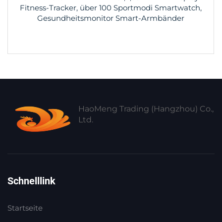
Fitness-Tracker, über 100 Sportmodi Smartwatch,
Gesundheitsmonitor Smart-Armbänder
HaoMeng Trading (Hangzhou) Co.,
Ltd.
Schnelllink
Startseite