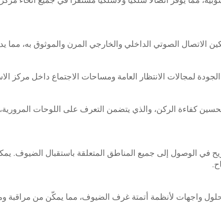
بية، مما يوفر اتصالًا سلكيًا ولاسلكيًا مستقرًا في جميع أنحاء مر
ل الصوتي الداخلي والخارجي المرن والموثوق به، مما يدعم العمليات الكفente
 الجودة لمجالات الانتظار العامة ومساحات الاجتماع داخل مركز ال
حسين كفاءة الركن، والذي يتضمن التعرف على اللوحات المرورية،
ريح في الوصول إلى جميع المناطق المتعلقة باستقبال الضيوف. يمك
ح.
لول واجهات لأنظمة أتمتة غرف الضيوف، مما يمكّن من مراقبة ومرا