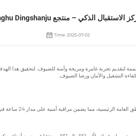
لاستقبال الذكي – منتجع Ziganghu Dingshanju
Time: 2025-07-02
مة لتقديم تجربة غامرة ومريحة وآمنة للضيوف. لتحقيق هذا الهدف
فاءة التشغيل والأمان ورضا الضيوف.
نظام CCTV بدقة عالية يغط