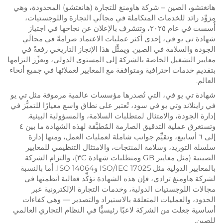
هانغتشو، الصين – شركة هاومنغ للتجارة (هانغتشو) المحدودة، وهي
مزوِّد رائد للخدمات المتكاملة في مجالَي التجارة واللوجستيات،
أُسست في عام ٢٠٢٥، وتتشرف بالإعلان عن نجاحها في اجتياز
شهادة تي يو في، إحدى أكثر عمليات الاعتماد صرامةً في مجالَي
الجودة والسلامة في الصين. ويمثِّل هذا الإنجاز التاريخي رفعةً في
معايير التشغيل الخاصة بالشركة إلى المستوى الدولي، ويعزِّز التزامها
بتقديم خدمات احترافية ومتوافقة مع المعايير لعملائها في جميع أنحاء
العالم.
شهادة تي يو في، التي تُصدرها مؤسسات عالمية مرموقة مثل تي يو
في راينلاند وتي يو في سود، تُعتبر على نطاق واسع معيارًا للتميُّز في
إدارة الجودة، والامتثال لمتطلبات السلامة، والمسؤولية البيئية.
وتستغرق عملية التدقيق الصارمة المُطبَّقة لهذه الشهادة ما بين ٤
إلى ٦ أسابيع، وتقيِّم جوانب شاملة لعمليات العمل، ومنها إدارة
سلسلة التوريد، وسلامة المنتجات، والامتثال التنظيمي للمعايير
الصينية (مثل معايير GB ومتطلبات شهادة ٣C)، والتزام الشركة
بالمعايير الدولية مثل ISO/IEC 17025 وISO 14064. أما بالنسبة
لشركة هاومنغ ترادي، فإن هذه الشهادة تؤكِّد فعالية أنظمتها في
مجالات اللوجستيات الدولية، وخدمات التجارة الإلكترونية عبر
الحدود، والعمليات المتعلقة بالاستيراد والتصدير — وهي كفاءات
أساسية جعلت من الشركة لاعبًا رئيسيًّا في النظام التجاري العالمي
للصين.