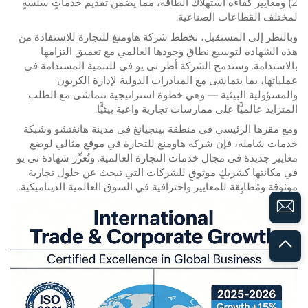
2) ومعايير كفاءة استهلاك الطاقة، مما يضمن تقديم خدماتٍ سلسةٍ
لمختلف القطاعات الصناعية.
وبالنظر إلى المستقبل، تخطط شركة هاومنغ للتجارة للاستفادة من
هذه الشهادة لتوسيع نطاق وجودها العالمي مع تعميق التزامها
بالاستدامة. وستدمج الشركة أطر تي يو في للتنمية المستدامة في
عملياتها، بما يتماشى مع المبادرات الدولية لإدارة الكربون
والمسؤولية البيئية — وهي خطوة استراتيجية تتماشى مع الطلب
المتزايد عالميًّا على ممارسات تجارية واعية بيئيًّا.
ومع مقرها الرئيسي في منطقة بينجيانغ في مدينة هانغتشو وشبكة
خدمات شاملة، فإن شركة هاومنغ للتجارة في موقع مثالي لوضع
معايير جديدة في مجال خدمات التجارة العالمية. وتُعزِّز شهادة تي يو
في مكانتها كشريكٍ موثوقٍ للشركات التي تبحث عن حلول تجارية
موثوقة ومُطابِقة للمعايير واحترافية في السوق العالمية الديناميكية.