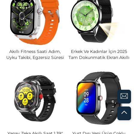
Akıllı Fitness Saati Adım,
Erkek Ve Kadınlar İçin 2025
Uyku Takibi, Egzersiz Süresi
Tam Dokunmatik Ekran Akıllı
Ve Mesafe Ölçer Spor Akıllı
Saat, Moda Spor Takibi, Kalp
Saat APP Ile Veri Yükleme Ve
Atış Hızı Ve Uyku İzleme Ile
Sağlık Takibi
Yapay Zeka Akıllı Saat 1.39"
Yurt Dışı Yeni Ürün Çoklu