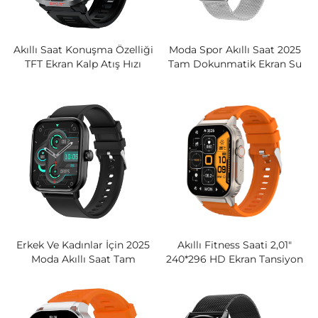
Akıllı Saat Konuşma Özelliği
Moda Spor Akıllı Saat 2025
TFT Ekran Kalp Atış Hızı
Tam Dokunmatik Ekran Su
Oksimetri Kan Basıncı Takibi
Geçirmez Erkek Ve Kadınlar
Üç Katman Koruma El
İçin Akıllı Saat
Feneri Android Için
Erkek Ve Kadınlar İçin 2025
Akıllı Fitness Saati 2,01"
Moda Akıllı Saat Tam
240*296 HD Ekran Tansiyon
Dokunmatik Ekran Sağlık,
HRV SpO2 Bluetooth Arama
Uyku Ve Aktivite Takibi
Spor Ve Sağlık Akıllı Saat