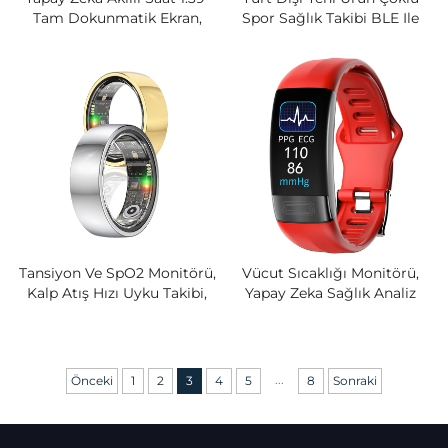
Tam Dokunmatik Ekran,
Spor Sağlık Takibi BLE Ile
HRV, Pusula, SpO2, Uyku,
Android Için Kare TFT Silikon
Spor Ve Sağlık Takibi
Plastik Akıllı Saat
Tansiyon Ve SpO2 Monitörü,
Vücut Sıcaklığı Monitörü,
Kalp Atış Hızı Uyku Takibi,
Yapay Zeka Sağlık Analiz
IP68 Su Geçirmez, 7 Gün Pil
Raporu, Kan Oksijeni Ve
Ömrü Ile Yeni Sağlık Akıllı
Tansiyon Takibi Saati Ile EKG
Halkası, Spor Için
HRV Akıllı Bileklik
...
Önceki
1
2
3
4
5
8
Sonraki