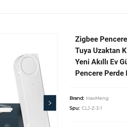
Zigbee Pencere
Tuya Uzaktan 
Yeni Akıllı Ev Gü
Pencere Perde 
HaoMeng
Brand:
CLJ-Z-3-1
Spu: