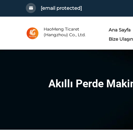
[email protected]
HaoMeng Ticaret
Ana Sayfa
(Hangzhou) Co., Ltd.
Bize Ulaşın
Akıllı Perde Maki