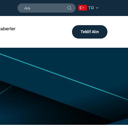
TR
aberler
Teklif Alın