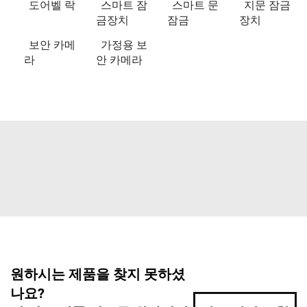
도어벨 락
스마트 잠
스마트 문
지문 잠금
금장치
잠금
장치
보안 카메
가정용 보
라
안 카메라
원하시는 제품을 찾지 못하셨
나요?